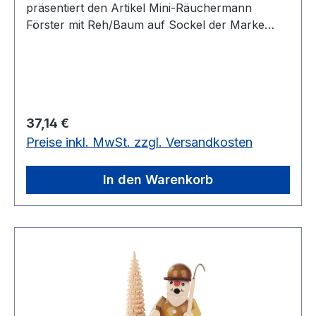
präsentiert den Artikel Mini-Räuchermann
Förster mit Reh/Baum auf Sockel der Marke
Dregenoim Erzgebirgskaufhaus
Regulärer Preis:
37,14 €
Preise inkl. MwSt. zzgl. Versandkosten
In den Warenkorb