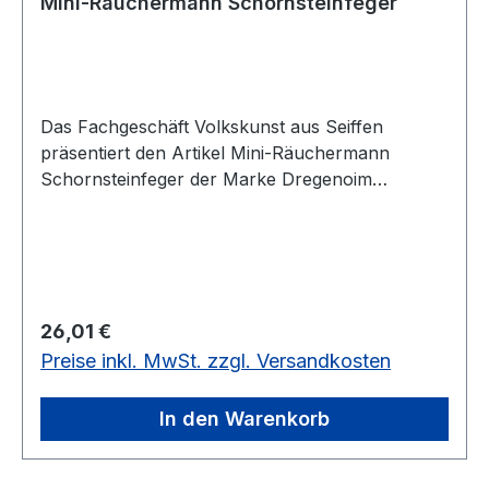
Mini-Räuchermann Schornsteinfeger
Das Fachgeschäft Volkskunst aus Seiffen
präsentiert den Artikel Mini-Räuchermann
Schornsteinfeger der Marke Dregenoim
Erzgebirgskaufhaus
Regulärer Preis:
26,01 €
Preise inkl. MwSt. zzgl. Versandkosten
In den Warenkorb