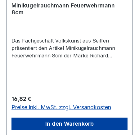
Minikugelrauchmann Feuerwehrmann
8cm
Das Fachgeschäft Volkskunst aus Seiffen
präsentiert den Artikel Minikugelrauchmann
Feuerwehrmann 8cm der Marke Richard
Glässerim Erzgebirgskaufhaus
Regulärer Preis:
16,82 €
Preise inkl. MwSt. zzgl. Versandkosten
In den Warenkorb