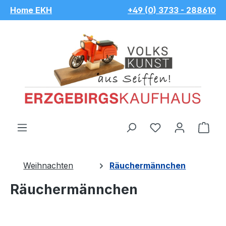
Home EKH
+49 (0) 3733 - 288610
Zum Hauptinhalt springen
Du hast 0 Pro
War
Weihnachten
Räuchermännchen
Räuchermännchen