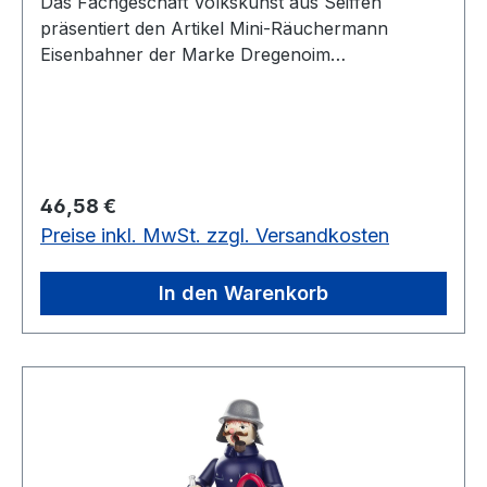
Das Fachgeschäft Volkskunst aus Seiffen
präsentiert den Artikel Mini-Räuchermann
Eisenbahner der Marke Dregenoim
Erzgebirgskaufhaus
Regulärer Preis:
46,58 €
Preise inkl. MwSt. zzgl. Versandkosten
In den Warenkorb