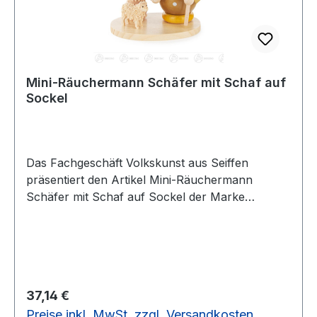
Mini-Räuchermann Schäfer mit Schaf auf
Sockel
Das Fachgeschäft Volkskunst aus Seiffen
präsentiert den Artikel Mini-Räuchermann
Schäfer mit Schaf auf Sockel der Marke
Dregenoim Erzgebirgskaufhaus
Regulärer Preis:
37,14 €
Preise inkl. MwSt. zzgl. Versandkosten