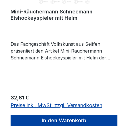
Mini-Räuchermann Schneemann
Eishockeyspieler mit Helm
Das Fachgeschäft Volkskunst aus Seiffen
präsentiert den Artikel Mini-Räuchermann
Schneemann Eishockeyspieler mit Helm der
Marke Dregenoim Erzgebirgskaufhaus
Regulärer Preis:
32,81 €
Preise inkl. MwSt. zzgl. Versandkosten
In den Warenkorb