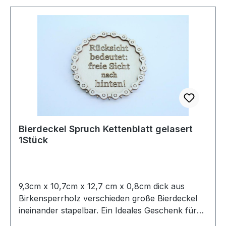
witziges und brauchbares Teil, damit kann man
nicht nur Drinks gigantisch aussehen lassen!
Nicht Spühlmaschinenfest! Die Geschenkidee für
Biker!
Bierdeckel Spruch Kettenblatt gelasert
1Stück
9,3cm x 10,7cm x 12,7 cm x 0,8cm dick aus
Birkensperrholz verschieden große Bierdeckel
ineinander stapelbar. Ein Ideales Geschenk für
Biker und Bikerfreunde. Auf Wunsch auch mit