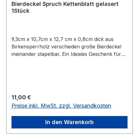
Bierdeckel Spruch Kettenblatt gelasert
1Stück
9,3cm x 10,7cm x 12,7 cm x 0,8cm dick aus
Birkensperrholz verschieden große Bierdeckel
ineinander stapelbar. Ein Ideales Geschenk für
Biker und Bikerfreunde. Auf Wunsch auch mit
Gravur auf dem Untersetzer. Coole Idee für
Biker, Drinks aller Art zu präsentieren! Das Teil,
wird alle begeistern, die Sinn fürs ausgefallene
haben ? so originell waren Untersetzer
Regulärer Preis:
11,00 €
schließlich selten! Der Hingucker aus gelaserten
Preise inkl. MwSt. zzgl. Versandkosten
Birkensperrholz verschaff jedem Getränk einen
großen Auftritt, obendrein fühlen sich die Gäste
wie Biker, wenn sie nach erfolgreicher Ausfahrt
In den Warenkorb
ein Bier genießen und dabei die Tour noch
einmal Revue passieren lassen können! Ein