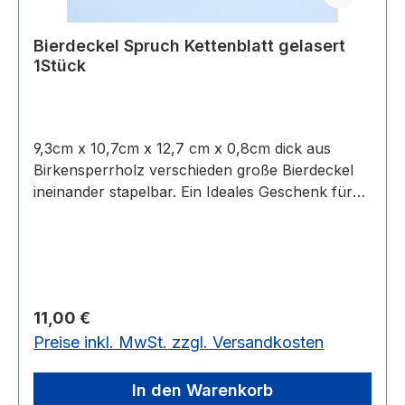
Bierdeckel Spruch Kettenblatt gelasert
1Stück
9,3cm x 10,7cm x 12,7 cm x 0,8cm dick aus
Birkensperrholz verschieden große Bierdeckel
ineinander stapelbar. Ein Ideales Geschenk für
Biker und Bikerfreunde. Auf Wunsch auch mit
Gravur auf dem Untersetzer. Coole Idee für
Biker, Drinks aller Art zu präsentieren! Das Teil,
wird alle begeistern, die Sinn fürs ausgefallene
haben ? so originell waren Untersetzer
Regulärer Preis:
11,00 €
schließlich selten! Der Hingucker aus gelaserten
Preise inkl. MwSt. zzgl. Versandkosten
Birkensperrholz verschaff jedem Getränk einen
großen Auftritt, obendrein fühlen sich die Gäste
wie Biker, wenn sie nach erfolgreicher Ausfahrt
In den Warenkorb