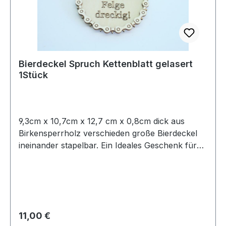
Bierdeckel Spruch Kettenblatt gelasert
1Stück
9,3cm x 10,7cm x 12,7 cm x 0,8cm dick aus
Birkensperrholz verschieden große Bierdeckel
ineinander stapelbar. Ein Ideales Geschenk für
Biker und Bikerfreunde. Auf Wunsch auch mit
Gravur auf dem Untersetzer. Coole Idee für
Biker, Drinks aller Art zu präsentieren! Das Teil,
wird alle begeistern, die Sinn fürs ausgefallene
haben ? so originell waren Untersetzer
Regulärer Preis:
11,00 €
schließlich selten! Der Hingucker aus gelaserten