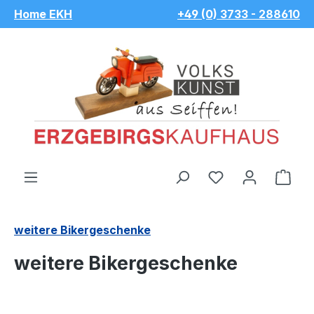
Home EKH
+49 (0) 3733 - 288610
Zum Hauptinhalt springen
Du hast 0 Pro
War
weitere Bikergeschenke
weitere Bikergeschenke