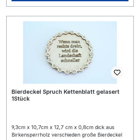
ein Bier genießen und dabei die Tour noch
einmal Revue passieren lassen können! Ein
witziges und brauchbares Teil, damit kann man
nicht nur Drinks gigantisch aussehen lassen!
Nicht Spühlmaschinenfest! Die Geschenkidee für
Biker!
Bierdeckel Spruch Kettenblatt gelasert
1Stück
9,3cm x 10,7cm x 12,7 cm x 0,8cm dick aus
Birkensperrholz verschieden große Bierdeckel