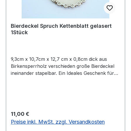
Bierdeckel Spruch Kettenblatt gelasert
1Stück
9,3cm x 10,7cm x 12,7 cm x 0,8cm dick aus
Birkensperrholz verschieden große Bierdeckel
ineinander stapelbar. Ein Ideales Geschenk für
Biker und Bikerfreunde. Auf Wunsch auch mit
Gravur auf dem Untersetzer. Coole Idee für
Biker, Drinks aller Art zu präsentieren! Das Teil,
wird alle begeistern, die Sinn fürs ausgefallene
haben ? so originell waren Untersetzer
Regulärer Preis:
11,00 €
schließlich selten! Der Hingucker aus gelaserten
Preise inkl. MwSt. zzgl. Versandkosten
Birkensperrholz verschaff jedem Getränk einen
großen Auftritt, obendrein fühlen sich die Gäste