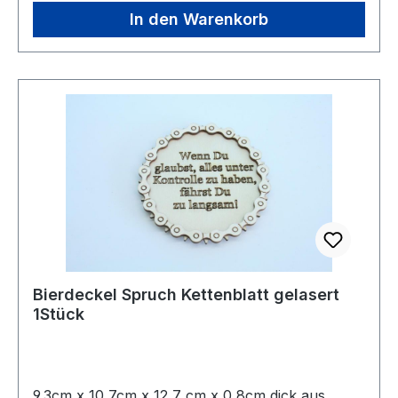
wie Biker, wenn sie nach erfolgreicher Ausfahrt
In den Warenkorb
ein Bier genießen und dabei die Tour noch
einmal Revue passieren lassen können! Ein
witziges und brauchbares Teil, damit kann man
nicht nur Drinks gigantisch aussehen lassen!
Nicht Spühlmaschinenfest! Die Geschenkidee für
Biker!
Bierdeckel Spruch Kettenblatt gelasert
1Stück
9,3cm x 10,7cm x 12,7 cm x 0,8cm dick aus