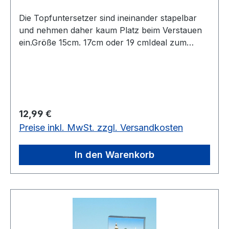
Die Topfuntersetzer sind ineinander stapelbar
und nehmen daher kaum Platz beim Verstauen
ein.Größe 15cm. 17cm oder 19 cmIdeal zum
Campen oder täglichen Gebrauch.Material 3 x
3er SperrholzNicht Spühlmaschinenfest!
Regulärer Preis:
12,99 €
Preise inkl. MwSt. zzgl. Versandkosten
In den Warenkorb