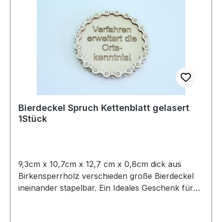
Drinks gigantisch aussehen lassen! Nicht
Spühlmaschinenfest! Die Geschenkidee für
Biker!
Bierdeckel Spruch Kettenblatt gelasert
1Stück
9,3cm x 10,7cm x 12,7 cm x 0,8cm dick aus
Birkensperrholz verschieden große Bierdeckel
ineinander stapelbar. Ein Ideales Geschenk für
Biker und Bikerfreunde. Auf Wunsch auch mit
Gravur auf dem Untersetzer. Coole Idee für