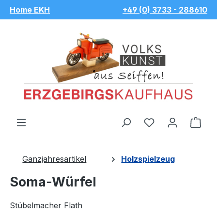
Home EKH
+49 (0) 3733 - 288610
Zum Hauptinhalt springen
Du hast 0 Pro
War
Ganzjahresartikel
Holzspielzeug
Soma-Würfel
Stübelmacher Flath