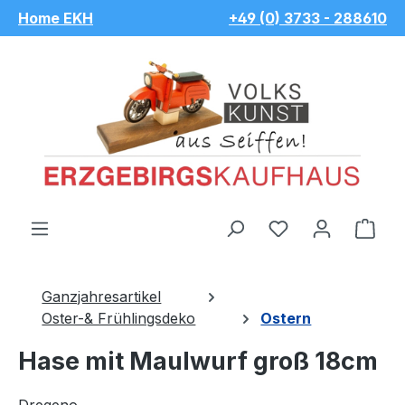
Home EKH
+49 (0) 3733 - 288610
Zum Hauptinhalt springen
Du hast 0 Pro
War
Ganzjahresartikel
Oster-& Frühlingsdeko
Ostern
Hase mit Maulwurf groß 18cm